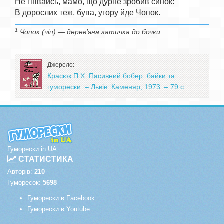
Не гнівайсь, мамо, що дурне зробив синок:

1
Чопок (чіп) — дерев’яна затичка до бочки.
Джерело:
Красюк П.Х. Пасивний бобер: байки та
гуморески. – Львів: Каменяр, 1973. – 79 с.
Гуморески in UA
СТАТИСТИКА
Авторів:
210
Гуморесок:
5698
Гуморески в Facebook
Гуморески в Youtube