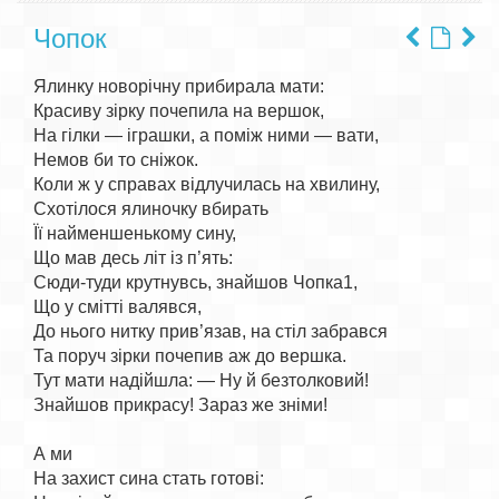
Чопок
Ялинку новорічну прибирала мати:

Красиву зірку почепила на вершок,

На гілки — іграшки, а поміж ними — вати,

Немов би то сніжок.

Коли ж у справах відлучилась на хвилину,

Схотілося ялиночку вбирать

Її найменшенькому сину,

Що мав десь літ із п’ять:

Сюди-туди крутнувсь, знайшов Чопка1,

Що у смітті валявся,

До нього нитку прив’язав, на стіл забрався

Та поруч зірки почепив аж до вершка.

Тут мати надійшла: — Ну й безтолковий!

Знайшов прикрасу! Зараз же зніми!

А ми

На захист сина стать готові:
