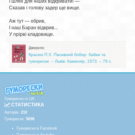
І шлях для інших відкривати! —

Сказав і голову задер ще вище.

Аж тут — обрив,

І наш Баран відкрив...

Джерело:
Красюк П.Х. Пасивний бобер: байки та
гуморески. – Львів: Каменяр, 1973. – 79 с.
Гуморески in UA
СТАТИСТИКА
Авторів:
210
Гуморесок:
5698
Гуморески в Facebook
Гуморески в Youtube