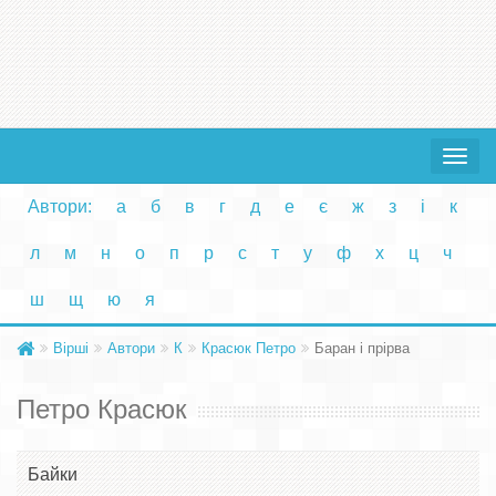
Toggle
navigat
Автори:
а
б
в
г
д
е
є
ж
з
і
к
л
м
н
о
п
р
с
т
у
ф
х
ц
ч
ш
щ
ю
я
Вірші
Автори
К
Красюк Петро
Баран і прірва
Петро Красюк
Байки