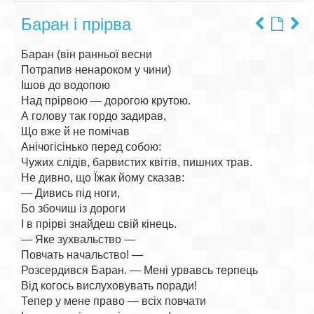
Баран і прірва
Баран (він ранньої весни

Потрапив ненароком у чини)

Ішов до водопою

Над прірвою — дорогою крутою.

А голову так гордо задирав,

Що вже й не помічав

Анічогісінько перед собою:

Чужих слідів, барвистих квітів, пишних трав.

Не дивно, що Їжак йому сказав:

— Дивись під ноги,

Бо збочиш із дороги

І в прірві знайдеш свій кінець.

— Яке зухвальство —

Повчать начальство! —

Розсердився Баран. — Мені урвавсь терпець

Від когось вислуховувать поради!

Тепер у мене право — всіх повчати
