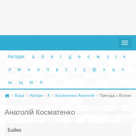
Toggle
navigat
Автори:
а
б
в
г
д
е
є
ж
з
і
к
л
м
н
о
п
р
с
т
у
ф
х
ц
ч
ш
щ
ю
я
Вірші
Автори
К
Косматенко Анатолій
Пригода з Волом
Анатолій Косматенко
Байки