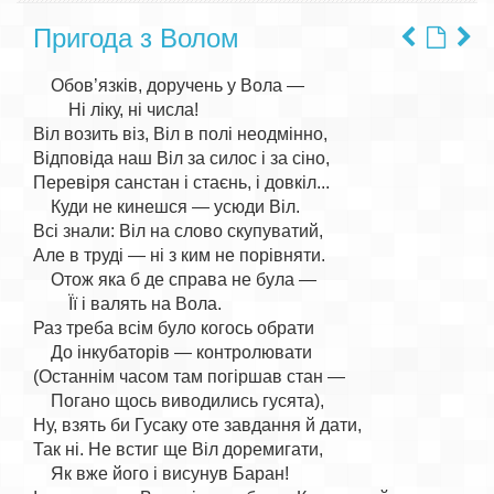
Пригода з Волом
    Обов’язків, доручень у Вола —

        Ні ліку, ні числа!

Віл возить віз, Віл в полі неодмінно,

Відповіда наш Віл за силос і за сіно,

Перевіря санстан і стаєнь, і довкіл...

    Куди не кинешся — усюди Віл.

Всі знали: Віл на слово скупуватий,

Але в труді — ні з ким не порівняти.

    Отож яка б де справа не була —

        Її і валять на Вола.

Раз треба всім було когось обрати

    До інкубаторів — контролювати

(Останнім часом там погіршав стан —

    Погано щось виводились гусята),

Ну, взять би Гусаку оте завдання й дати,

Так ні. Не встиг ще Віл доремигати,

    Як вже його і висунув Баран!
