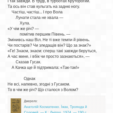
І так завжди. В труді, в турботах Круторогий.

Та ось він став кульгать на задню ногу.

    Частіш, частіш... І про Вола

        Лунати стала не хвала —

            Хула.

«У чім же річ? —

            помітив першим Півень. —

Змінивсь наш Віл. Не ті вже темпи й рівень.

Чи постарів? Чи зледащів він? Що за знак?»

«Ге! Знаєм, знаєм: сперш такі завжди беруться,

А час мине, і вбік чи просто зазнаються», —

        Сказав Гусак.

    А Качка ще й підтримала: «Так-так!»

                Однак

Не всі, напевно, згодні з Гусаком.

Джерело:
Анатолій Косматенко. Їжак, Троянда й
Соловей. — К.: Дніпро, 1974. — 190 с.