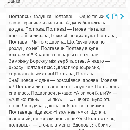
Байки
Полтавські галушки Полтава! — Одне тільки
слово, красиве й ласкаве, А душу бентежить
до дна. Полтава, Полтава! — І мова Наталки,
проста й величава, І сміх «Енеїди» луна. Полтава,
Полтава... Чи то ж дивина, Що, їдучи знов по
розлуці до неї, Полтавець Полтаву в купе
вихваляв?! Хвалив свої парки і світлі алеї,
Замріяну Ворсклу між верб та отав, А надто —
окрасу Полтави всієї: Дівчат чорнобривих,
справжнісіньких пав! Полтава, Полтава...
Знайшовся ж один — розсміявся, проява, Мовляв:
«В Полтави лиш слави, що ті галушки». Полтавець
спинивсь. Подивився лукаво: «А ви хоч їх їли?» —
«А їв же таки». — «І як?» — «А нічого. Бувають і
гірші. Лиш дива: дають, щоб їх їсти, шпички».
Полтавець підвівся: «І вам невтямки, Що їли,
шановний, ви зовсім щось інше?» «Полтавські ж,
полтавські — стояло в меню! Здорові, як бриль