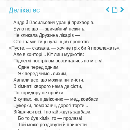
Делікатес
    Андрій Васильович уранці прихворів.

    Було не що — звичайний нежить.

    Не кликала Дружина лікарів —

    Сто грамів тицьнула, щоб пропотів.

«Пусте, — сказала, — хоч не гріх би й перележать».

    Але в конторі... Кіт лиш муркотів:

    Підлеглі пострілом розсипались по місту!

        Один перед одним,

        Як перед чимсь лихим,

    Хапали все, що можна пити-їсти.

    В кімнаті хворого нема де сісти,

    По коридору не пройти:

    В кутках, на підвіконню — мед, ковбаси,

    Цукерки, помаранчі, дорогі торти...

    Зійшлися всі. І потай ждуть завбази,

        Бо то був хімік, то — пролаза!

        Той може роздобути й принести
