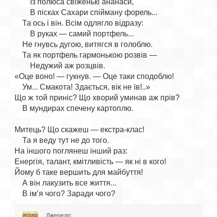
        Із полюса свіженькі ананаси,

        В пісках Сахари спійману форель...

    Та ось і він. Всім одлягло відразу:

        В руках — самий портфель...

    Не гнувсь дугою, витягся в голоблю.

    Та як портфель гармонькою розвів —

        Недужий аж розцвів.

«Оце воно! — гукнув. — Оце таки сподоблю!

    Ум... Смакота! Здається, вік не їв!..»

Що ж той приніс? Що хворий уминав аж прів?

    В мундирах спечену картоплю.

Митець? Що скажеш — екстра-клас!

    Та я веду тут не до того.

На іншого поглянеш інший раз:

Енергія, талант, кмітливість — як ні в кого!

Йому б таке вершить для майбуття!

    А він лакузить все життя...

Джерело: