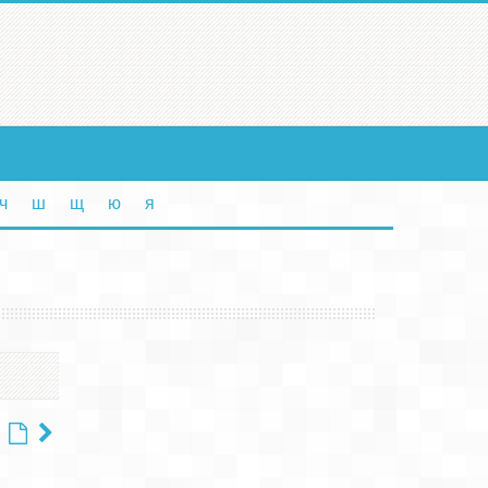
ч
ш
щ
ю
я