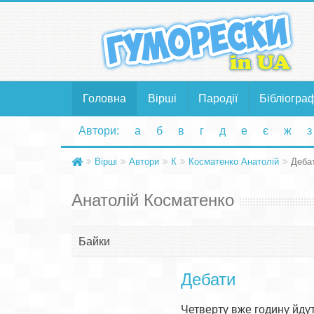
Головна
Вірші
Пародії
Бібліогра
Автори:
а
б
в
г
д
е
є
ж
з
Вірші
Автори
К
Косматенко Анатолій
Деба
Анатолій Косматенко
Байки
Дебати
Четверту вже годину йдут