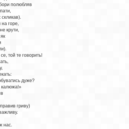
бори полюбляв

пати,

 скликав).

на горе,

не крути,





и).

се, той те говорить!

ать,

,

кать:

рбуватись дуже?

 калюжа!»

в

правив гриву)

ажливу.

 нас.
