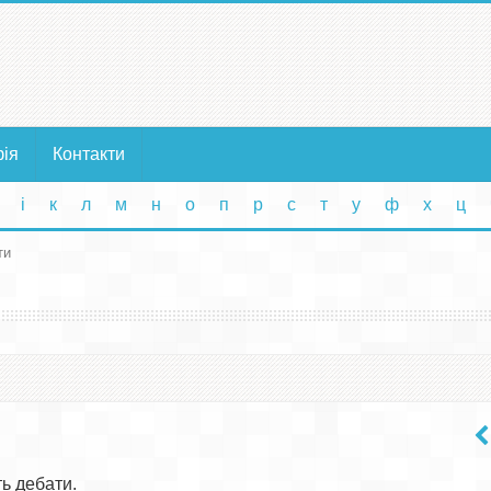
фія
Контакти
і
к
л
м
н
о
п
р
с
т
у
ф
х
ц
ти
ь дебати.
