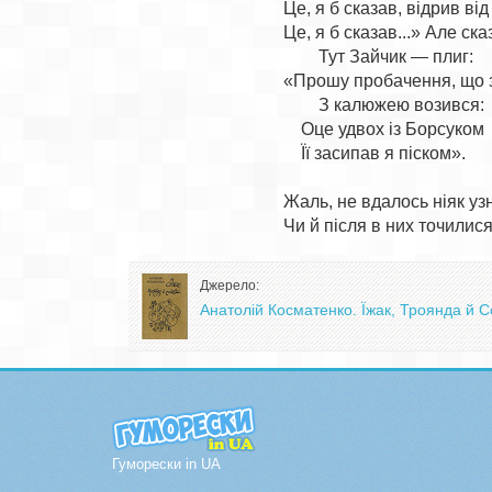
Це, я б сказав, відрив від 
Це, я б сказав...» Але сказ
        Тут Зайчик — плиг:

«Прошу пробачення, що з
        З калюжею возився:

    Оце удвох із Борсуком

    Її засипав я піском».

Жаль, не вдалось ніяк узн
Джерело:
Анатолій Косматенко. Їжак, Троянда й С
Гуморески in UA