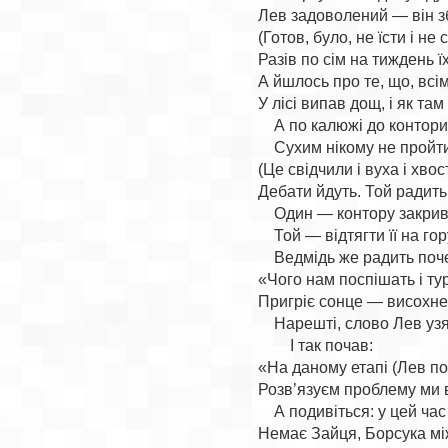
Лев задоволений — він з
(Готов, було, не їсти і не с
Разів по сім на тиждень їх
А йшлось про те, що, всім 
У лісі випав дощ, і як там 
    А по калюжі до контори	як
    Сухим нікому не пройти
(Це свідчили і вуха і хвост
Дебати йдуть. Той радить 
    Один — контору закрив
    Той — відтягти її на гору
    Ведмідь же радить поче
«Чого нам поспішать і ту
Пригріє сонце — висохне
    Нарешті, слово Лев узя
        І так почав:

«На даному етапі (Лев по
Розв’язуєм проблему ми в
    А подивіться: у цей час

Немає Зайця, Борсука між