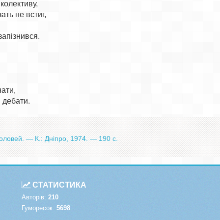
колективу,

ать не встиг,

апізнився.

ати,

оловей. — К.: Дніпро, 1974. — 190 с.
СТАТИСТИКА
Авторів:
210
Гуморесок:
5698