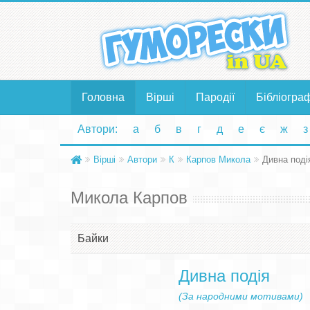
Головна
Вірші
Пародії
Бібліогра
Автори:
а
б
в
г
д
е
є
ж
з
Вірші
Автори
К
Карпов Микола
Дивна поді
Микола Карпов
Байки
Дивна подія
(За народними мотивами)