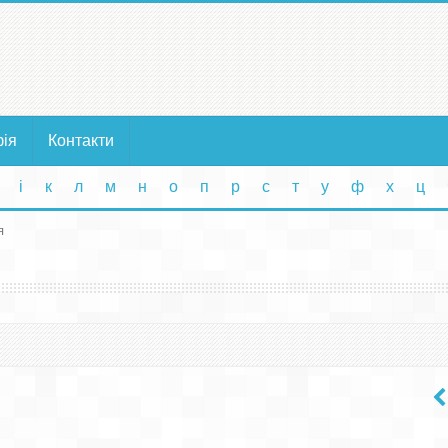
фія
Контакти
і
к
л
м
н
о
п
р
с
т
у
ф
х
ц
я