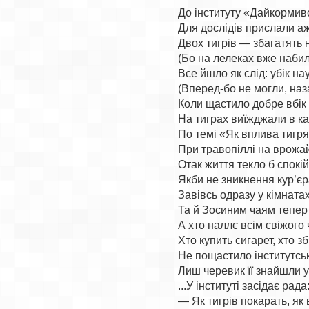
До інституту «Дайкормивс
Для дослідів прислали аж 
Двох тигрів — збагатять н
(Бо на лелеках вже набили
Все йшло як слід: убік нау
(Вперед-бо не могли, наз
Коли щастило добре вбік
На тиграх виїжджали в ка
По темі «Як вплива тигряч
При травопіллі на врожай
Отак життя текло б спокійн
Якби не зникнення кур’єра 
Завівсь одразу у кімнатах
Та й Зосиним чаям тепер к
А хто наллє всім свіжого 
Хто купить сигарет, хто зб
Не пощастило інститутські
Лиш черевик її знайшли у т
...У інституті засідає рада:
— Як тигрів покарать, як