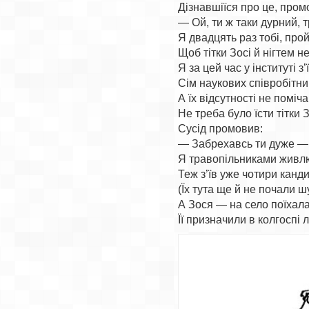
Дізнавшіїся про це, промо
— Ой, ти ж таки дурний, т
Я двадцять раз тобі, пройд
Щоб тітки Зосі й нігтем не 
Я за цей час у інституті з’ї
Сім наукових співробітник
А їх відсутності не поміча
Не треба було їсти тітки З
Сусід промовив:

— Забрехавсь ти дуже —

Я травопільниками живлюс
Теж з’їв уже чотири канди
(Їх тута ще й не почали шу
А Зося — на село поїхала