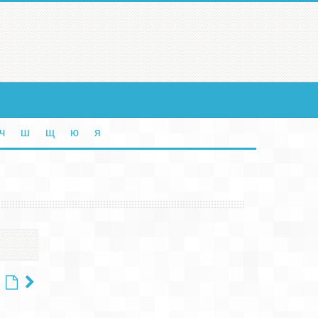
ч
ш
щ
ю
я