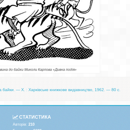
вина до байки Миколи Карпова «Дивна подія»
та байки. — Х. : Харківське книжкове видавництво, 1962. — 80 с.
СТАТИСТИКА
Авторів:
210