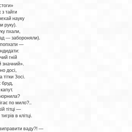
тоги»

з тайги

ехай науку

 руку).

ку пхали,

ад — забороняли).

 попхати —

ндидати:

ий гній

 значний».

о досі,

тітки Зосі.

 бруд,

апут.

чорнила?

ігає по мило?..

й тітці —

игрів в клітці.



 виправити ваду?! —
