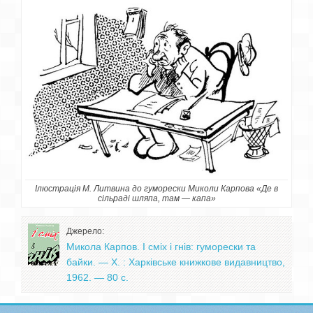
Ілюстрація М. Литвина до гуморески Миколи Карпова «Де в
сільраді шляпа, там — капа»
Джерело:
Микола Карпов. І сміх і гнів: гуморески та
байки. — Х. : Харківське книжкове видавництво,
1962. — 80 с.