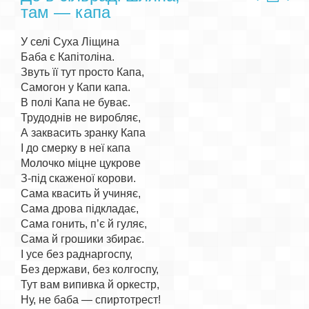
там — капа
У селі Суха Ліщина

Баба є Капітоліна.

Звуть її тут просто Капа,

Самогон у Капи капа.

В полі Капа не буває.

Трудоднів не виробляє,

А заквасить зранку Капа

І до смерку в неї капа

Молочко міцне цукрове

З-під скаженої корови.

Сама квасить й учиняє,

Сама дрова підкладає,

Сама гонить, п’є й гуляє,

Сама й грошики збирає.

І усе без раднаргоспу,

Без держави, без колгоспу,

Тут вам випивка й оркестр,

Ну, не баба — спиртотрест!
