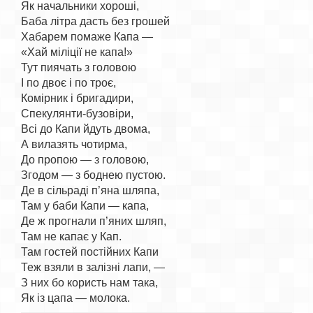
Як начальники хороші,

Баба літра дасть без грошей

Хабарем помаже Капа —

«Хай міліції не капа!»

Тут пиячать з головою

І по двоє і по троє,

Комірник і бригадири,

Спекулянти-бузовіри,

Всі до Капи йдуть двома,

А вилазять чотирма,

До пропою — з головою,

Згодом — з боднею пустою.

Де в сільраді п’яна шляпа,

Там у баби Капи — капа,

Де ж прогнали п’яних шляп,

Там не капає у Кап.

Там гостей постійних Капи

Теж взяли в залізні лапи, —

З них бо користь нам така,
