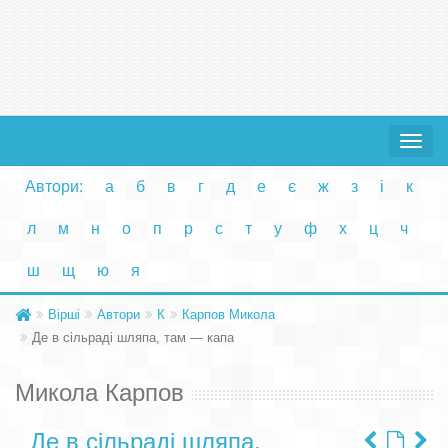
Toggle
navigat
Автори:
а
б
в
г
д
е
є
ж
з
і
к
л
м
н
о
п
р
с
т
у
ф
х
ц
ч
ш
щ
ю
я
Вірші
Автори
К
Карпов Микола
Де в сільраді шляпа, там — капа
Микола Карпов
Де в сільраді шляпа,