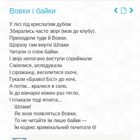
Вовки і байки
У лісі під крислатим дубом

Збирались часто звірі (мов до клубу).

Приходили туди й Вовки.

Щоразу там верткі Шпаки

Читали із гілок байки.

І звірі непогано виступи сприймали:

Сміялися, аплодували.

І сіроманці, веселитися охочі,

Гукали «Браво! Біс!» до ночі,

А потім... кралися в село,

Їх до вівчарні кожен раз тягло,

І плакали тоді ягнята...

    Шпаки!

    Як знов появляться Вовки,

    То не читайте їм лише байки —
