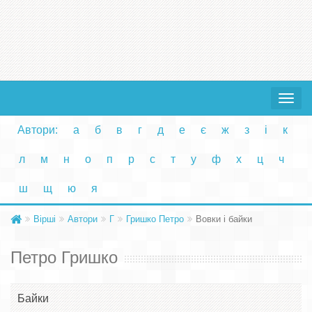
Toggle
navigat
Автори:
а
б
в
г
д
е
є
ж
з
і
к
л
м
н
о
п
р
с
т
у
ф
х
ц
ч
ш
щ
ю
я
Вірші
Автори
Г
Гришко Петро
Вовки і байки
Петро Гришко
Байки