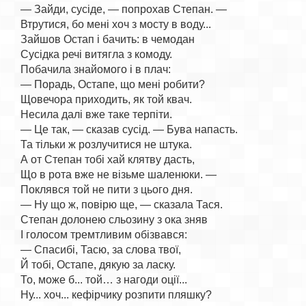
— Зайди, сусіде, — попрохав Степан. —

Втрутися, бо мені хоч з мосту в воду...

Зайшов Остап і бачить: в чемодан

Сусідка речі витягла з комоду.

Побачила знайомого і в плач:

— Порадь, Остапе, що мені робити?

Щовечора приходить, як той квач.

Несила далі вже таке терпіти.

— Це так, — сказав сусід. — Бува напасть.

Та тільки ж розлучитися не штука.

А от Степан тобі хай клятву дасть,

Що в рота вже не візьме шаленюки. —

Поклявся той не пити з цього дня.

— Ну що ж, повірю ще, — сказала Тася.

Степан долонею сльозину з ока зняв

І голосом тремтливим обізвався:

— Спасибі, Тасю, за слова твої,

Й тобі, Остапе, дякую за ласку.

То, може б... той… з нагоди оції...
