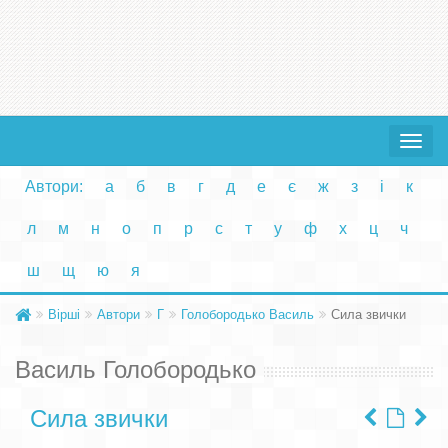
Toggle
navigat
Автори:
а
б
в
г
д
е
є
ж
з
і
к
л
м
н
о
п
р
с
т
у
ф
х
ц
ч
ш
щ
ю
я
Вірші
Автори
Г
Голобородько Василь
Сила звички
Василь Голобородько
Сила звички