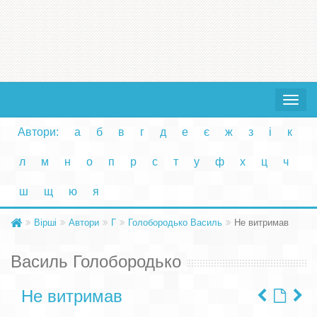
Toggle
navigat
Автори:
а
б
в
г
д
е
є
ж
з
і
к
л
м
н
о
п
р
с
т
у
ф
х
ц
ч
ш
щ
ю
я
Вірші
Автори
Г
Голобородько Василь
Не витримав
Василь Голобородько
Не витримав