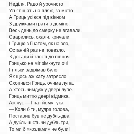
Неділя. Радо й урочисто

Усі спішать на пляж, за місто.

А Гриць усівся під вікном

З дружками грати в доміно.

Весь день до смерку не вгавали,

Сварились, охали, кричали.

І Грицю з Гнатом, як на зло,

Останній раз не повезло.

З досади й злості до півночі

Грицько не міг зімкнути очі

І тільки задрімав було,

Як щось аж хату затрясло.

Схопився Гриць, очима лупа.

А хтось чимдуж у двері лупе.

Гриць миттю двері відмика,

Аж чує — Гнат йому гука:

— Коли б ти, мудра голова,

Поставив був не дубль-два,

А дубль-шість чи дубль три,
