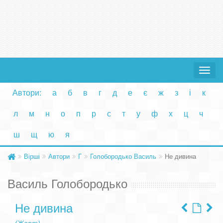
Toggle
navigat
Автори:
а
б
в
г
д
е
є
ж
з
і
к
л
м
н
о
п
р
с
т
у
ф
х
ц
ч
ш
щ
ю
я
Вірші
Автори
Г
Голобородько Василь
Не дивина
Василь Голобородько
Не дивина