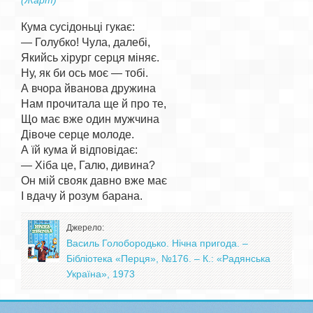
(Жарт)
Кума сусідоньці гукає:

— Голубко! Чула, далебі,

Якийсь хірург серця міняє.

Ну, як би ось моє — тобі.

А вчора йванова дружина

Нам прочитала ще й про те,

Що має вже один мужчина

Дівоче серце молоде.

А їй кума й відповідає:

— Хіба це, Галю, дивина?

Он мій свояк давно вже має

Джерело:
Василь Голобородько. Нічна пригода. –
Бібліотека «Перця», №176. – К.: «Радянська
Україна», 1973