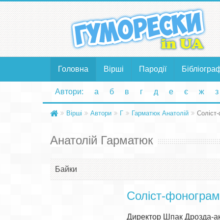
Головна
Вірші
Пародії
Бібліогра
Автори:
а
б
в
г
д
е
є
ж
з
Вірші
Автори
Г
Гарматюк Анатолій
Соліст
Анатолій Гарматюк
Байки
Соліст-фонограм
Директор Шпак Дрозда-ак