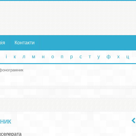
фія
Контакти
і
к
л
м
н
о
п
р
с
т
у
ф
х
ц
-фонограмник
ник
селерата
