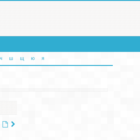
ч
ш
щ
ю
я