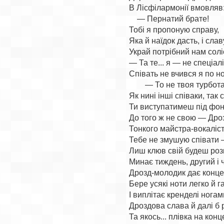
В Лісфілармонії вмовляв:
    — Пернатий брате!

Тобі я пропоную справу,

Яка й наїдок дасть, і славу
Украй потрібний нам соліс
— Та те... я — не спеціаліс
Співать не вчився я по но
        — То не твоя турбота!
Як нині інші співаки, так 
Ти виступатимеш під фоно
До того ж не свою — Дроз
Тонкого майстра-вокаліста
Тебе не змушую співати 
Лиш клюв свій будеш розк
Минає тиждень, другий і 
Дрозд-молодик дає концер
Бере усякі ноти легко й г
І виплітає кренделі ногами.
Дроздова слава й далі б 
Та якось... плівка на конц