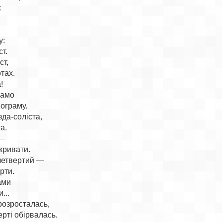


:

т.

т,

тах.



само

граму.

да-соліста,

.

—

ривати.

четвертий —

ти.

ами

..

розросталась,

ерті обірвалась.
