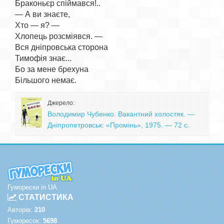
Браконьєр спіймався!..

— А ви знаєте,

Хто — я? —

Хлопець розсміявся. —

Вся дніпровська сторона

Тимофія знає...

Бо за мене брехуна

Джерело:
Володимир Чубенко. Вакантний холостяк. —
Дніпропетровськ: «Промінь», 1975. — 72 с.
Гуморески in UA
СТАТИСТИКА
Авторів:
210
Гуморесок:
5698