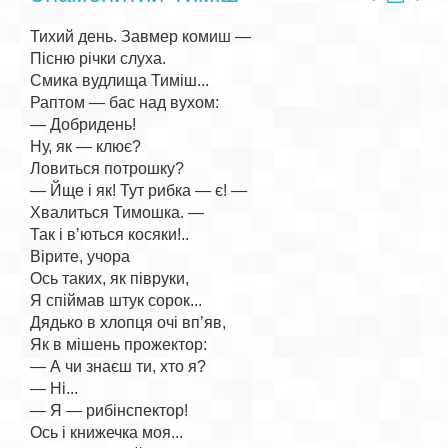
Тихий день. Завмер комиш —

Пісню річки слуха.

Смика вудлища Тиміш...

Раптом — бас над вухом:

— Добридень!

Ну, як — клює?

Ловиться потрошку?

— Йще і як! Тут рибка — є! —

Хвалиться Тимошка. —

Так і в’ються косяки!..

Вірите, учора

Ось таких, як півруки,

Я спіймав штук сорок...

Дядько в хлопця очі вп’яв,

Як в мішень прожектор:

— А чи знаєш ти, хто я?

— Ні...

— Я — рибінспектор!

Ось і книжечка моя...
