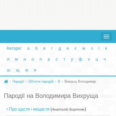
Toggle
navigat
Автори:
а
б
в
г
д
е
є
ж
з
і
к
л
м
н
о
п
р
с
т
у
ф
х
ц
ч
ш
щ
ю
я
Пародії
Об’єкти пародій
В
Вихрущ Володимир
Пародії на Володимира Вихруща
Про щастя і нещастя
(
)
Анатолій Бортняк