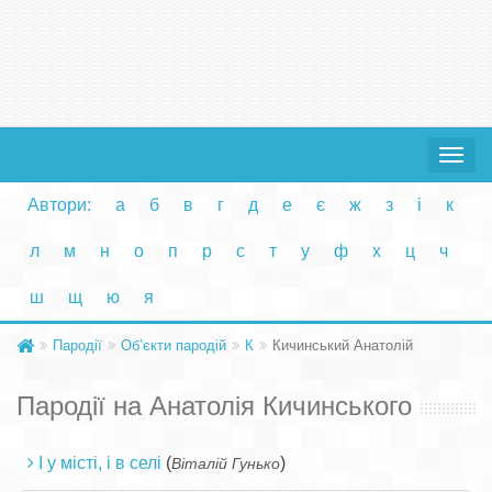
Toggle
navigat
Автори:
а
б
в
г
д
е
є
ж
з
і
к
л
м
н
о
п
р
с
т
у
ф
х
ц
ч
ш
щ
ю
я
Пародії
Об’єкти пародій
К
Кичинський Анатолій
Пародії на Анатолія Кичинського
І у місті, і в селі
(
)
Віталій Гунько