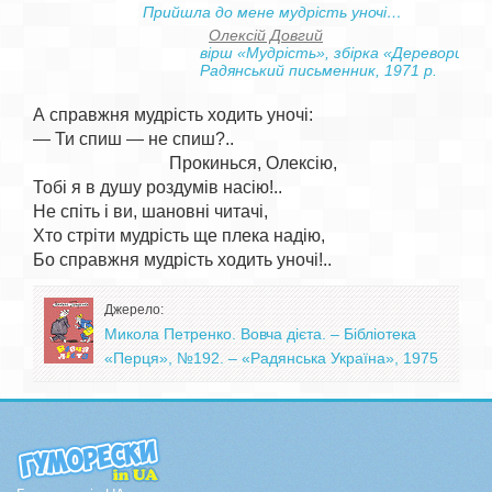
Олексій Довгий
             вірш «Мудрість», збірка «Дереворити»,
             Радянський письменник, 1971 р.
А справжня мудрість ходить уночі:

— Ти спиш — не спиш?..

                               Прокинься, Олексію,

Тобі я в душу роздумів насію!..

Не спіть і ви, шановні читачі,

Хто стріти мудрість ще плека надію,

Джерело:
Микола Петренко. Вовча дієта. – Бібліотека
«Перця», №192. – «Радянська Україна», 1975