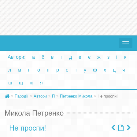
Toggle
navigat
Автори:
а
б
в
г
д
е
є
ж
з
і
к
л
м
н
о
п
р
с
т
у
ф
х
ц
ч
ш
щ
ю
я
Пародії
Автори
П
Петренко Микола
Не проспи!
Микола Петренко
Не проспи!