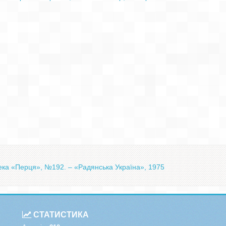
тека «Перця», №192. – «Радянська Україна», 1975
СТАТИСТИКА