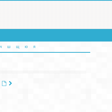
ч
ш
щ
ю
я