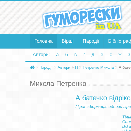
Головна
Вірші
Пародії
Бібліогра
Автори:
а
б
в
г
д
е
є
ж
з
Пародії
Автори
П
Петренко Микола
А батеч
Микола Петренко
А батечко відрікс
(Трансформація одного вір
Тільк
Синь
Від 