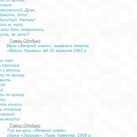
ь по вулиці,

ються

рановський, Драч...

расте, діти!

растуй, батьку!

оли ж, коли

гли діти оперитись,

Тиміш Одудько
         Вірш «Вечірній гомін», львівська газета

         «Вільна Україна» від 25 вересня 1962 р.

и зорі.

 прозора.

 у молоці,

ь по вулиці,

ають

ді

і.

ь по вулиці

и,

ть голоси:

и попалим

ланеті

Тиміш Одудько
        Той же вірш «Вечірній гомін»,

         збірка «Заграви», Львів. Каменяр, 1968 р.