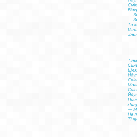
Йдут
Смі
Вінг
— Зд
— Зд
Та к
Всти
    
    
Тільк
Синь
Шлях
Йдут
Спів
Моло
Співц
Йдут
Поет
Лину
— М
На п
     
    