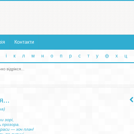
фія
Контакти
і
к
л
м
н
о
п
р
с
т
у
ф
х
ц
ко відрікся...
я...
ша)
и зорі,

 прозора.

краси — хоч плач!
