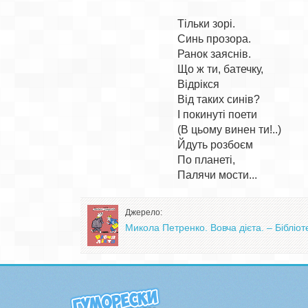
Тільки зорі.

Синь прозора.

Ранок заяснів.

Що ж ти, батечку,

Відрікся

Від таких синів?

І покинуті поети

(В цьому винен ти!..)

Йдуть розбоєм

По планеті,

Джерело:
Микола Петренко. Вовча дієта. – Бібліо