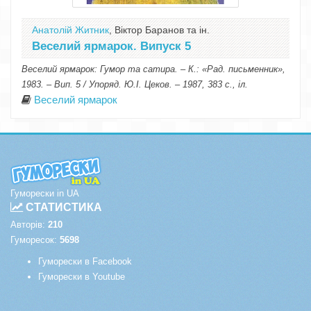
Анатолій Житник
, Віктор Баранов та ін.
Веселий ярмарок. Випуск 5
Веселий ярмарок: Гумор та сатира. – К.: «Рад. письменник»,
1983. – Вип. 5 / Упоряд. Ю.І. Цеков. – 1987, 383 с., іл.
Веселий ярмарок
Гуморески in UA
СТАТИСТИКА
Авторів:
210
Гуморесок:
5698
Гуморески в Facebook
Гуморески в Youtube