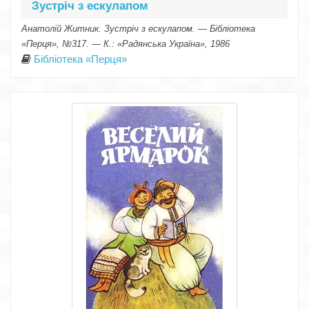
Зустріч з ескулапом
Анатолій Житник. Зустріч з ескулапом. — Бібліотека
«Перця», №317. — К.: «Радянська Україна», 1986
Бібліотека «Перця»