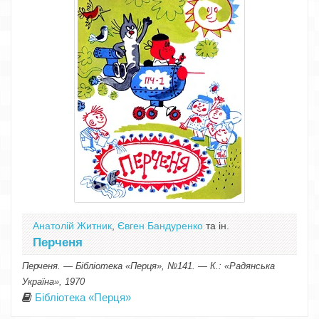
Анатолій Житник
,
Євген Бандуренко
та ін.
Перченя
Перченя. — Бібліотека «Перця», №141. — К.: «Радянська
Україна», 1970
Бібліотека «Перця»