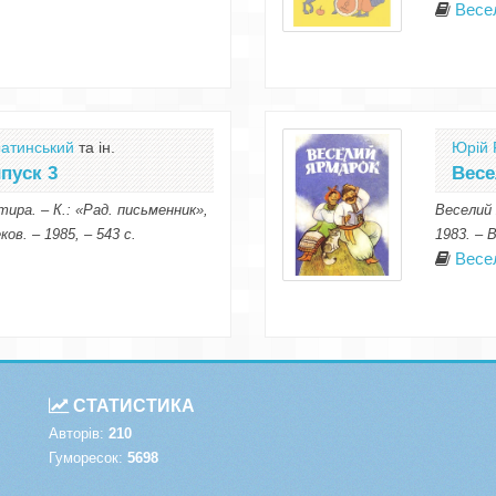
Весе
атинський
та ін.
Юрій 
пуск 3
Весе
ира. – К.: «Рад. письменник»,
Веселий 
ков. – 1985, – 543 с.
1983. – В
Весе
СТАТИСТИКА
Авторів:
210
Гуморесок:
5698