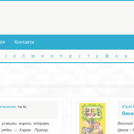
фія
Контакти
і
к
л
м
н
о
п
р
с
т
у
ф
х
ц
ильченко
та ін.
Юрій 
Весе
, усмішки, жарти, епіграми
Веселий 
 рядки. — Харків : Прапор,
Цеков – 