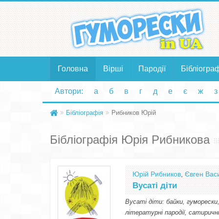
Головна
Вірші
Пародії
Бібліогра
Автори:
а
б
в
г
д
е
є
ж
з
Бібліографія
Рибников Юрій
Бібліографія Юрія Рибникова
Юрій Рибников
,
Євген Вас
Вусаті діти
Вусаті діти: байки, гуморески
літературні пародії, сатиричні