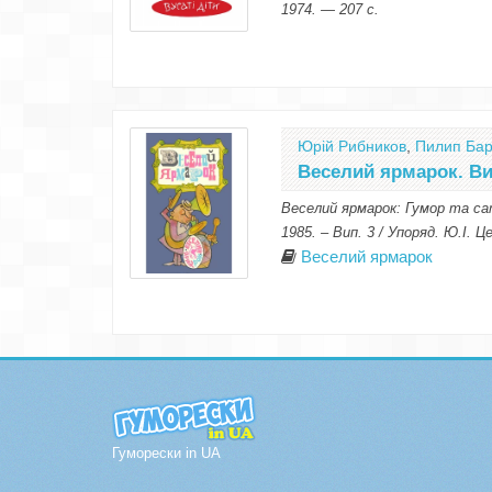
1974. — 207 с.
Юрій Рибников
,
Пилип Бар
Веселий ярмарок. Ви
Веселий ярмарок: Гумор та сат
1985. – Вип. 3 / Упоряд. Ю.І. Це
Веселий ярмарок
Гуморески in UA