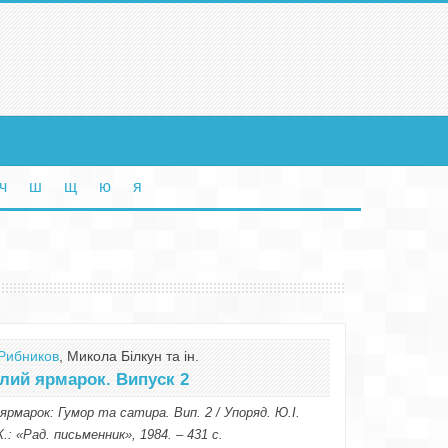
ч
ш
щ
ю
я
Рибников
, Микола Білкун та ін.
лий ярмарок. Випуск 2
ярмарок: Гумор та сатира. Вип. 2 / Упоряд. Ю.І.
К.: «Рад. письменник», 1984. – 431 с.