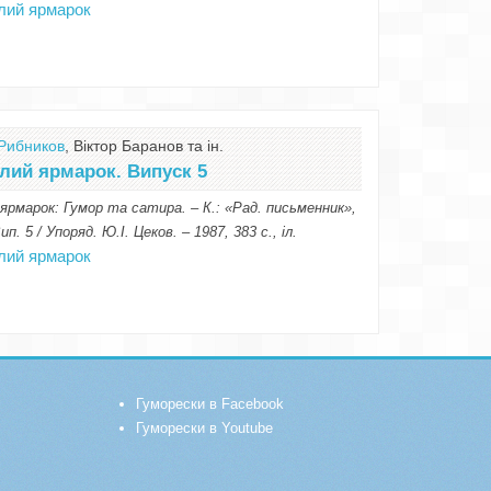
лий ярмарок
Рибников
, Віктор Баранов та ін.
лий ярмарок. Випуск 5
ярмарок: Гумор та сатира. – К.: «Рад. письменник»,
ип. 5 / Упоряд. Ю.І. Цеков. – 1987, 383 с., іл.
лий ярмарок
Гуморески в Facebook
Гуморески в Youtube