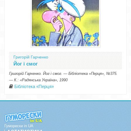
Григорій Гарченко
Йог і смог
Григорій Гарченко. Йог і смог. — Бібліотека «Перця», №375.
— К.: «Радянська Україна», 1990
Бібліотека «Перця»
Гуморески in UA