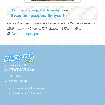
Володимир Дугар
,
Ігор Артемчук
та ін.
Веселий ярмарок. Випуск 7
Веселий ярмарок: Гумор та сатира. – К.: «Рад. письменник»,
1989. – Вип. 7 / Упоряд. Ю.І. Цеков. – 1989, – 459 с.
Веселий ярмарок
Гуморески in UA
СТАТИСТИКА
Авторів:
210
Гуморесок:
5698
Гуморески в Facebook
Гуморески в Youtube