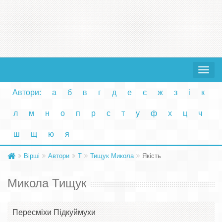
Toggle
navigat
Автори:
а
б
в
г
д
е
є
ж
з
і
к
л
м
н
о
п
р
с
т
у
ф
х
ц
ч
ш
щ
ю
я
Вірші
Автори
Т
Тищук Микола
Якість
Микола Тищук
Пересміхи Підкуймухи