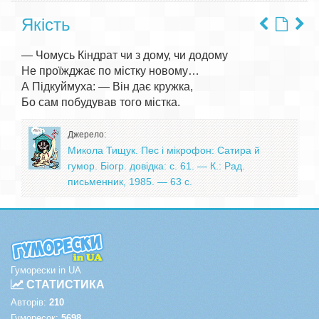
Якість
— Чомусь Кіндрат чи з дому, чи додому

Не проїжджає по містку новому…

А Підкуймуха: — Він дає кружка,

Джерело:
Микола Тищук. Пес і мікрофон: Сатира й
гумор. Біогр. довідка: с. 61. — К.: Рад.
письменник, 1985. — 63 с.
Гуморески in UA
СТАТИСТИКА
Авторів:
210
Гуморесок:
5698