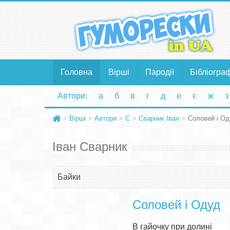
Головна
Вірші
Пародії
Бібліогра
Автори:
а
б
в
г
д
е
є
ж
з
Вірші
Автори
С
Сварник Іван
Соловей і О
Іван Сварник
Байки
Соловей і Одуд
В гайочку при долині
