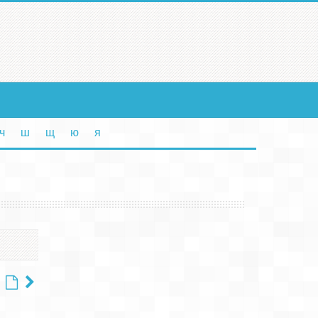
ч
ш
щ
ю
я