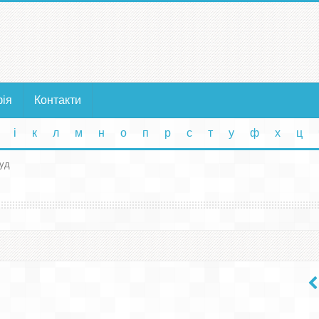
фія
Контакти
і
к
л
м
н
о
п
р
с
т
у
ф
х
ц
дуд