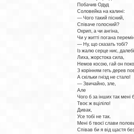
Побачив Одуд

Соловейка на калині:

— Чого такий пісний,

Співаче голосний?

Охрип, а чи ангіна,

Чи у житті погана перемін
— Ну, що сказать тобі?

Із жалю серце ниє, далебі,
Лиха, жорстока сила,

Немов косою, гай он поко
З корінням геть дерев по
А скільки гнізд не стало!

— Звичайно, зле,

Але

Чого б за інших так мені 
Твоє ж вціліло!

Дивак,

Усе тобі не так.

Мені б твоєї слави полов
Співав би я від щастя без