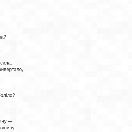
а?



сила,

вивертало,

боліло?

ину —

 упину
