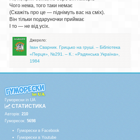
Чого нема, того таки немає

(Скажіть про це — піднімуть вас на сміх).

Він тільки подаруночки приймає

Джерело:
Іван Сварник. Грицько на груші. – Бібліотека
«Перця», №291. – К.: «Радянська Україна»,
1984
Гуморески in UA
СТАТИСТИКА
Авторів:
210
Гуморесок:
5698
Гуморески в Facebook
Гуморески в Youtube