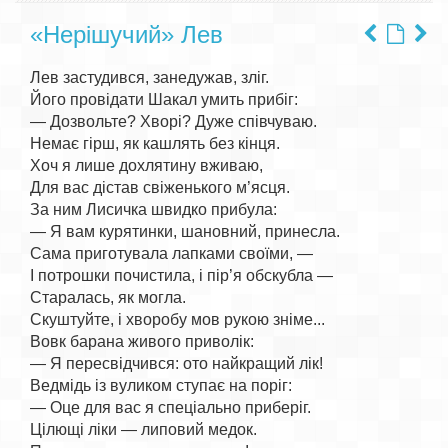
«Нерішучий» Лев
Лев застудився, занедужав, зліг.

Його провідати Шакал умить прибіг:

— Дозвольте? Хворі? Дуже співчуваю.

Немає гірш, як кашлять без кінця.

Хоч я лише дохлятину вживаю,

Для вас дістав свіженького м’ясця.

За ним Лисичка швидко прибула:

— Я вам курятинки, шановний, принесла.

Сама приготувала лапками своїми, —

І потрошки почистила, і пір’я обскубла —

Старалась, як могла.

Скуштуйте, і хворобу мов рукою зніме...

Вовк барана живого приволік:

— Я пересвідчився: ото найкращий лік!

Ведмідь із вуликом ступає на поріг:

— Оце для вас я спеціально приберіг.

Цілющі ліки — липовий медок.
