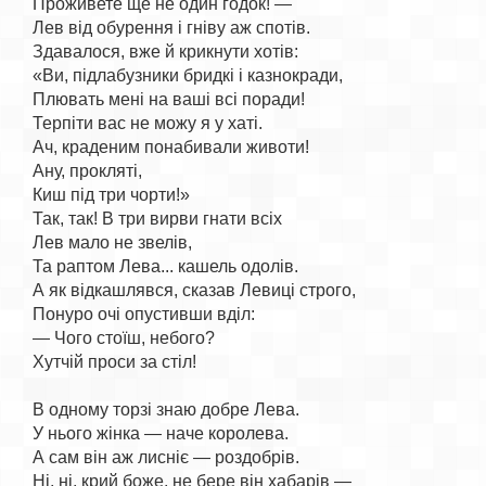
Проживете ще не один годок! —

Лев від обурення і гніву аж спотів.

Здавалося, вже й крикнути хотів:

«Ви, підлабузники бридкі і казнокради,

Плювать мені на ваші всі поради!

Терпіти вас не можу я у хаті.

Ач, краденим понабивали животи!

Ану, прокляті,

Киш під три чорти!»

Так, так! В три вирви гнати всіх

Лев мало не звелів,

Та раптом Лева... кашель одолів.

А як відкашлявся, сказав Левиці строго,

Понуро очі опустивши вділ:

— Чого стоїш, небого?

Хутчій проси за стіл!

В одному торзі знаю добре Лева.

У нього жінка — наче королева.

А сам він аж лисніє — роздобрів.

Ні, ні, крий боже, не бере він хабарів —
