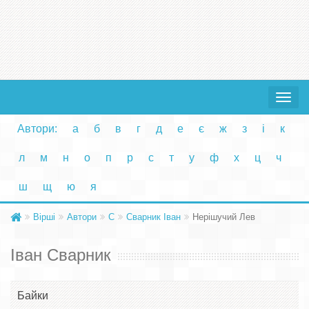
Toggle
navigat
Автори:
а
б
в
г
д
е
є
ж
з
і
к
л
м
н
о
п
р
с
т
у
ф
х
ц
ч
ш
щ
ю
я
Вірші
Автори
С
Сварник Іван
Нерішучий Лев
Іван Сварник
Байки