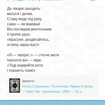
До лікаря заходять

матуся і дочка.

Стару веде під руку,

сама — як маківка!

Він поглядом рентгенним

її пропік ураз:

«Красуне, роздягайтесь,

огляну зараз вас!»

«Я — хвора!..» — стогне мати

ізнехотя він — зирк:

«Тоді відкрийте рота

Джерело:
Ольга Страшенко. Полонянка: Лірика й гумор.
— Київ: Укр. письменник, 1994. — 61 с.