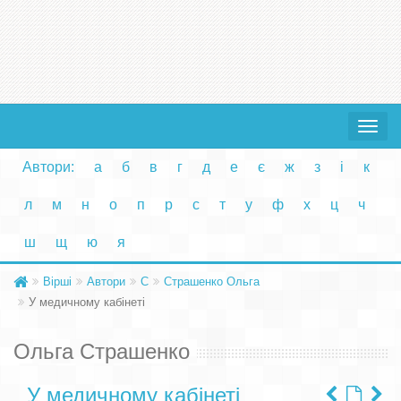
Toggle
navigat
Автори:
а
б
в
г
д
е
є
ж
з
і
к
л
м
н
о
п
р
с
т
у
ф
х
ц
ч
ш
щ
ю
я
Вірші
Автори
С
Страшенко Ольга
У медичному кабінеті
Ольга Страшенко
У медичному кабінеті