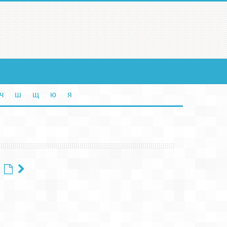
ч
ш
щ
ю
я