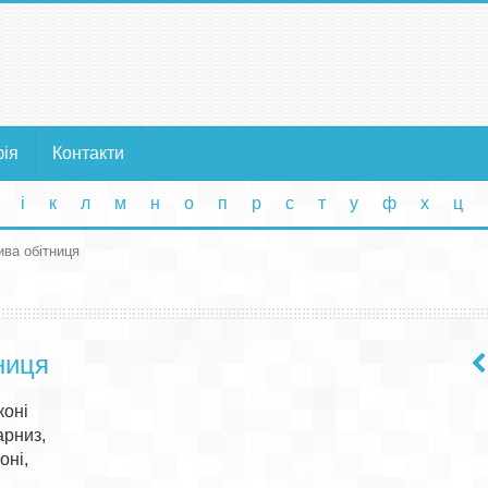
фія
Контакти
і
к
л
м
н
о
п
р
с
т
у
ф
х
ц
ва обітниця
ниця
оні

рниз,

ні,
