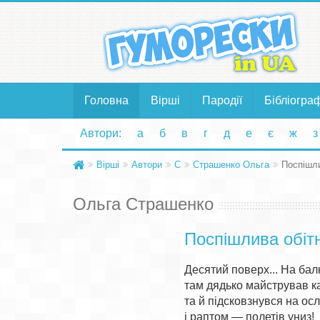
Головна
Вірші
Пародії
Бібліогра
Автори:
а
б
в
г
д
е
є
ж
з
Вірші
Автори
С
Страшенко Ольга
Поспішли
Ольга Страшенко
Поспішлива обіт
Десятий поверх... На балк
там дядько майстрував ка
та й підсковзнувся на осло
і раптом — полетів униз!
