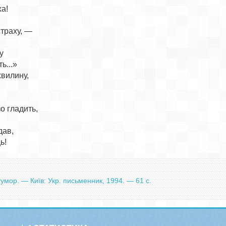
а!

траху, —



...»

вилину,

о гладить,



ав,

умор. — Київ: Укр. письменник, 1994. — 61 с.