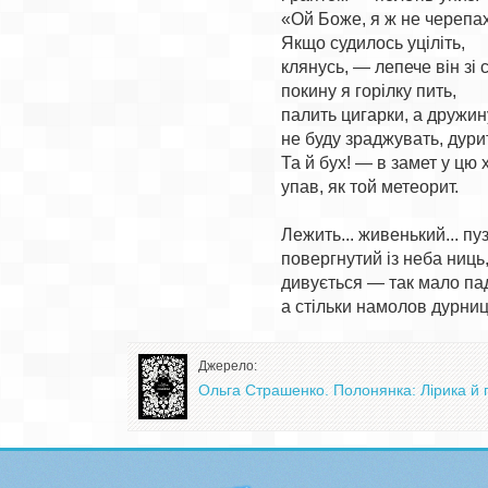
«Ой Боже, я ж не черепах
Якщо судилось уціліть,

клянусь, — лепече він зі с
покину я горілку пить,

палить цигарки, а дружину
не буду зраджувать, дурить
Та й бух! — в замет у цю х
упав, як той метеорит.

Лежить... живенький... пуз
повергнутий із неба ниць,
дивується — так мало пад
Джерело:
Ольга Страшенко. Полонянка: Лірика й г