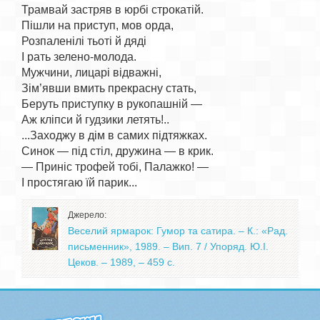
Трамвай застряв в юрбі строкатій.

Пішли на приступ, мов орда,

Розпаленілі тьоті й дяді

І рать зелено-молода.

Мужчини, лицарі відважні,

Зім’явши вмить прекрасну стать,

Беруть приступку в рукопашній —

Аж кліпси й гудзики летять!..

...Заходжу в дім в самих підтяжках.

Синок — під стіл, дружина — в крик.

— Приніс трофей тобі, Палажко! —

Джерело:
Веселий ярмарок: Гумор та сатира. – К.: «Рад.
письменник», 1989. – Вип. 7 / Упоряд. Ю.І.
Цеков. – 1989, – 459 с.