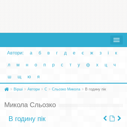
Toggle
navigat
Автори:
а
б
в
г
д
е
є
ж
з
і
к
л
м
н
о
п
р
с
т
у
ф
х
ц
ч
ш
щ
ю
я
Вірші
Автори
С
Сльозко Микола
В годину пік
Микола Сльозко
В годину пік