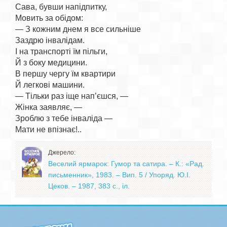
Сава, бувши напідпитку,

Мовить за обідом:

— З кожним днем я все сильніше

Заздрю інвалідам.

І на транспорті їм пільги,

Й з боку медицини.

В першу чергу їм квартири

Й легкові машини.

— Тільки раз іще нап’єшся, —

Жінка заявляє, —

Зроблю з тебе інваліда —

Джерело:
Веселий ярмарок: Гумор та сатира. – К.: «Рад.
письменник», 1983. – Вип. 5 / Упоряд. Ю.І.
Цеков. – 1987, 383 с., іл.