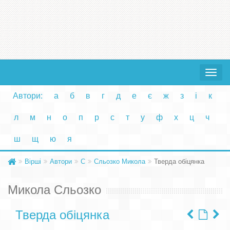
Toggle
navigat
Автори:
а
б
в
г
д
е
є
ж
з
і
к
л
м
н
о
п
р
с
т
у
ф
х
ц
ч
ш
щ
ю
я
Вірші
Автори
С
Сльозко Микола
Тверда обіцянка
Микола Сльозко
Тверда обіцянка