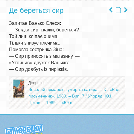
Де береться сир
Запитав Ванько Олеся:

— Звідки сир, скажи, береться? —

Той лиш кліпає очима,

Тільки знизує плечима.

Помогла сестричка Зіна:

— Сир приносять з магазину. —

«Уточнив» дружок Ваньків:

Джерело:
Веселий ярмарок: Гумор та сатира. – К.: «Рад.
письменник», 1989. – Вип. 7 / Упоряд. Ю.І.
Цеков. – 1989, – 459 с.