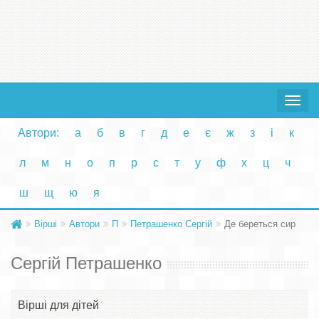
Toggle
navigat
Автори:
а
б
в
г
д
е
є
ж
з
і
к
л
м
н
о
п
р
с
т
у
ф
х
ц
ч
ш
щ
ю
я
Вірші
Автори
П
Петрашенко Сергій
Де береться сир
Сергій Петрашенко
Вірші для дітей