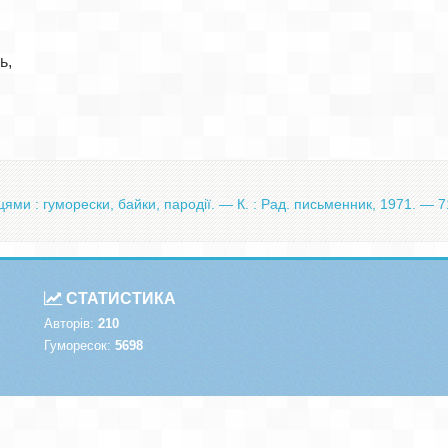
,

и : гуморески, байки, пародії. — К. : Рад. письменник, 1971. — 7
СТАТИСТИКА
Авторів:
210
Гуморесок:
5698