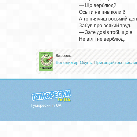
— Що верблюд?

Ось ти не пив коли б.

А то пиячиш восьмий день
Забув про всякий труд.

— Зате довів тобі, що я

Джерело:
Володимир Окунь. Пригощайтеся кислицям
Гуморески in UA