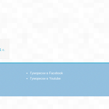
1 с.
Гуморески в Facebook
Гуморески в Youtube