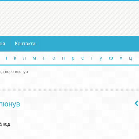
фія
Контакти
і
к
л
м
н
о
п
р
с
т
у
ф
х
ц
да переплюнув
люнув
блюд
