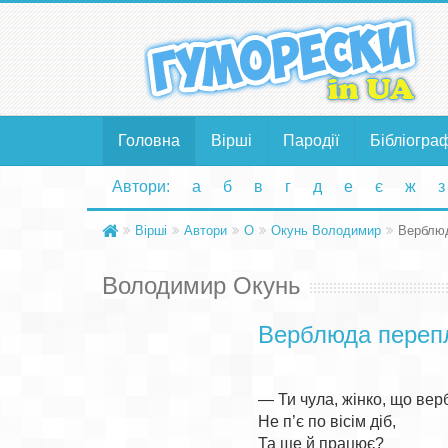
Головна
Вірші
Пародії
Бібліогра
Автори:
а
б
в
г
д
е
є
ж
з
Вірші
Автори
О
Окунь Володимир
Верблю
Володимир Окунь
Верблюда переп
— Ти чула, жінко, що вер
Не п’є по вісім діб,

Та ще й працює?
