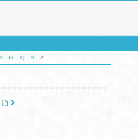
ч
ш
щ
ю
я