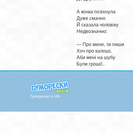
А жінка позіхнула

Дуже смачно

Й сказала чоловіку

Недвозначно:

— Про мене, ти пиши

Хоч про калоші,

Аби мені на шубу

Гуморески in UA