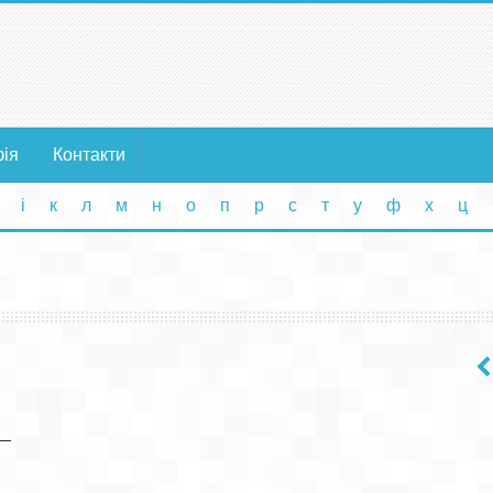
фія
Контакти
і
к
л
м
н
о
п
р
с
т
у
ф
х
ц
—
