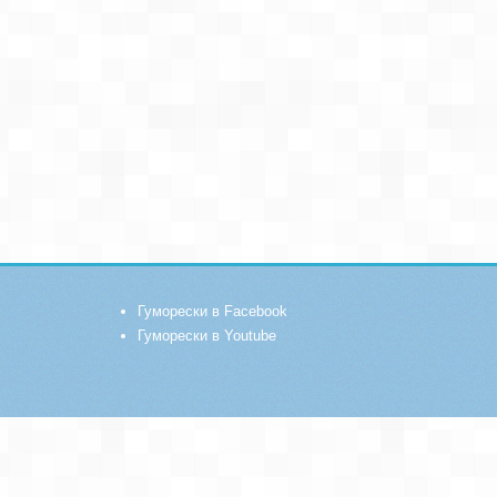
Гуморески в Facebook
Гуморески в Youtube