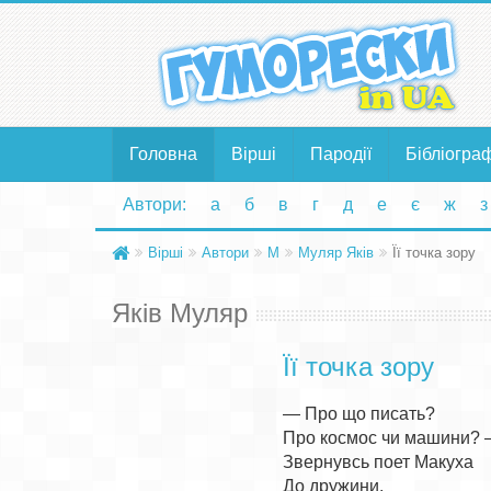
Головна
Вірші
Пародії
Бібліогра
Автори:
а
б
в
г
д
е
є
ж
з
Вірші
Автори
М
Муляр Яків
Її точка зору
Яків Муляр
Її точка зору
— Про що писать?

Про космос чи машини? 
Звернувсь поет Макуха

До дружини.
