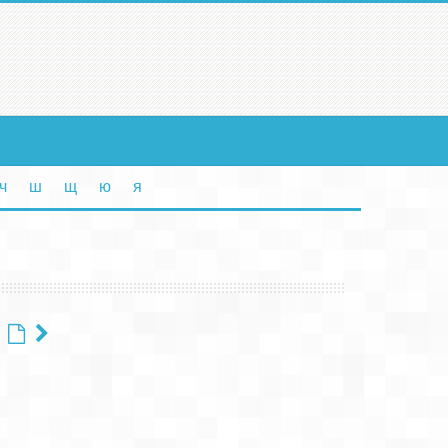
ч
ш
щ
ю
я