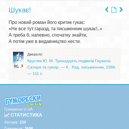
Шукає!
Про новий роман його критик гукає:

«Не все тут гаразд, та письменник шукає!..»

А треба б, напевно, спочатку знайти,

Джерело:
Кругляк Ю. М. Тринадцять подвигів Геракла:
Сатира та гумор. — К.: Рад. письменник, 1986.
— 111 с.
Гуморески in UA
СТАТИСТИКА
Авторів:
210
Гуморесок:
5698