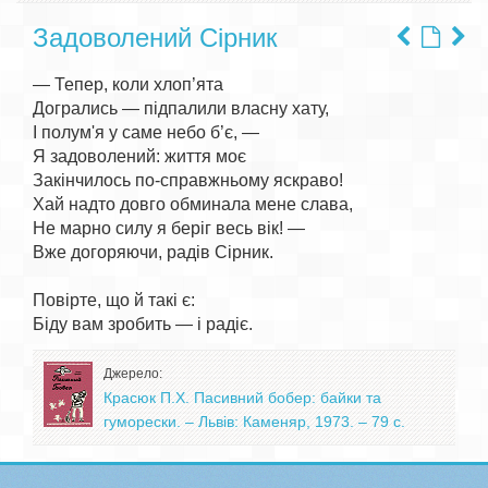
Задоволений Сірник
— Тепер, коли хлоп’ята

Догрались — підпалили власну хату,

І полум'я у саме небо б’є, —

Я задоволений: життя моє

Закінчилось по-справжньому яскраво!

Хай надто довго обминала мене слава,

Не марно силу я беріг весь вік! —

Вже догоряючи, радів Сірник.

Повірте, що й такі є:

Джерело:
Красюк П.Х. Пасивний бобер: байки та
гуморески. – Львів: Каменяр, 1973. – 79 с.