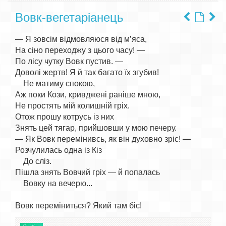
Вовк-вегетаріанець
— Я зовсім відмовляюся від м’яса,

На сіно переходжу з цього часу! —

По лісу чутку Вовк пустив. —

Доволі жертв! Я й так багато їх згубив!

    Не матиму спокою,

Аж поки Кози, кривджені раніше мною,

Не простять мій колишній гріх.

Отож прошу котрусь із них

Знять цей тягар, прийшовши у мою печеру.

— Як Вовк перемінивсь, як він духовно зріс! —

Розчулилась одна із Кіз

    До сліз.

Пішла знять Вовчий гріх — й попалась

    Вовку на вечерю...
