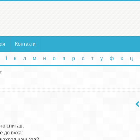
фія
Контакти
і
к
л
м
н
о
п
р
с
т
у
ф
х
ц
є
го спитав,

 до вуха:

шахрая наш зав?
