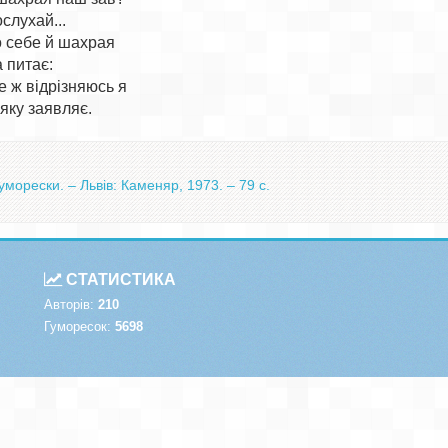
слухай...

 себе й шахрая

питає:

 ж відрізняюсь я

морески. – Львів: Каменяр, 1973. – 79 с.
СТАТИСТИКА
Авторів:
210
Гуморесок:
5698