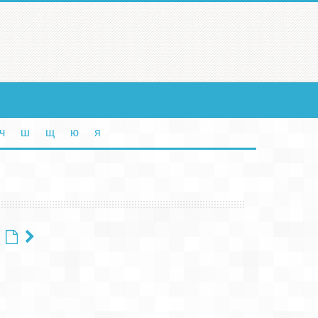
ч
ш
щ
ю
я