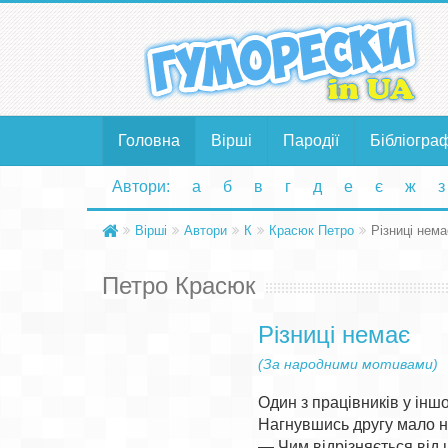
Головна
Вірші
Пародії
Бібліогра
Автори:
а
б
в
г
д
е
є
ж
з
Вірші
Автори
К
Красюк Петро
Різниці нема
Петро Красюк
Різниці немає
(За народними мотивами)
Один з працівників у іншо
Нагнувшись другу мало не
— Чим відрізняється від 