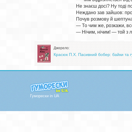
Не знаєш досі? Ну тоді по
Неждано зав зайшов: про
Почув розмову й шептуна 
— То чим же, розкажи, все
Джерело:
Красюк П.Х. Пасивний бобер: байки та гу
Гуморески in UA