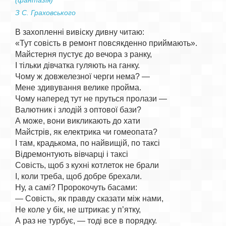
(фантазія)
З С. Граховського
В захопленні вивіску дивну читаю:

«Тут совість в ремонт повсякденно приймають».

Майстерня пустує до вечора з ранку,

І тільки дівчатка гуляють на ганку.

Чому ж довжелезної черги нема? —

Мене здивування велике пройма.

Чому наперед тут не пруться пролази —

Валютник і злодій з оптової бази?

А може, вони викликають до хати

Майстрів, як електрика чи гомеопата?

І там, крадькома, по найвищій, по таксі

Відремонтують вівчарці і таксі

Совість, щоб з кухні котлеток не брали

І, коли треба, щоб добре брехали.

Ну, а самі? Пророкочуть басами:

— Совість, як правду сказати між нами,

Не коле у бік, не штрикає у п’ятку,

А раз не турбує, — тоді все в порядку.
