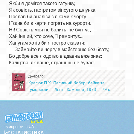
Якби я домігся такого гатунку,

Як совість, гастритом зіпсутого шлунка,

Послав би аналізи з ліками к чорту

І їздив би в карти пограть на курорти.

Ні! Совість моя не болить, не бунтує, —

Хай інший, хто хоче, її ремонтує...

Хапугам хотів би я гостро сказати:

— Займайте ви чергу в майстерню без блату,

Бо добре все людство віддавна вже знає:

Джерело:
Красюк П.Х. Пасивний бобер: байки та
гуморески. – Львів: Каменяр, 1973. – 79 с.
Гуморески in UA
СТАТИСТИКА