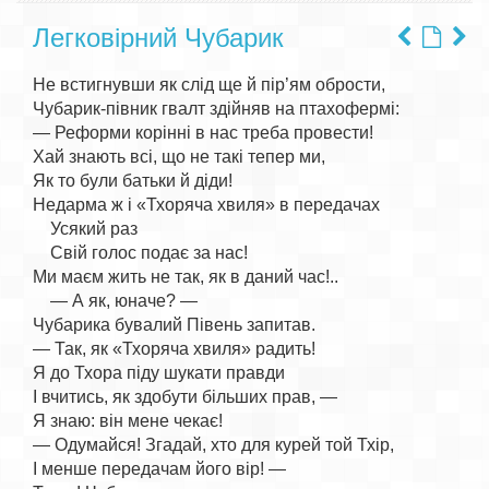
Легковірний Чубарик
Не встигнувши як слід ще й пір’ям обрости,

Чубарик-півник гвалт здійняв на птахофермі:

— Реформи корінні в нас треба провести!

Хай знають всі, що не такі тепер ми,

Як то були батьки й діди!

Недарма ж і «Тхоряча хвиля» в передачах

    Усякий раз

    Свій голос подає за нас!

Ми маєм жить не так, як в даний час!..

    — А як, юначе? —

Чубарика бувалий Півень запитав.

— Так, як «Тхоряча хвиля» радить!

Я до Тхора піду шукати правди

І вчитись, як здобути більших прав, —

Я знаю: він мене чекає!

— Одумайся! Згадай, хто для курей той Тхір,

І менше передачам його вір! —
