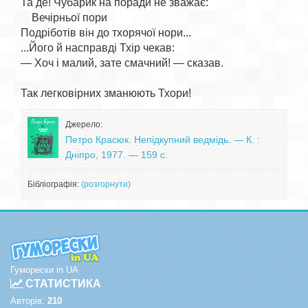
Та де! Чубарик на поради не зважає:

    Вечірньої пори

Подріботів він до тхорячої нори...

...Його й насправді Тхір чекав:

— Хоч і малий, зате смачний! — сказав.

Джерело:
Петро Красюк. Непідкупний ведмідь. — К. :
Дніпро, 1977. — 159 с.
Бібліографія:
(розгорнути)
Гуморески in UA
СТАТИСТИКА
Авторів:
210