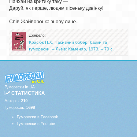
Начхай на критику таку —

Даруй, як перше, людям пісеньку дзвінку!

Джерело:
Красюк П.Х. Пасивний бобер: байки та
гуморески. – Львів: Каменяр, 1973. – 79 с.
Гуморески in UA
СТАТИСТИКА
Авторів:
210
Гуморесок:
5698
Гуморески в Facebook
Гуморески в Youtube