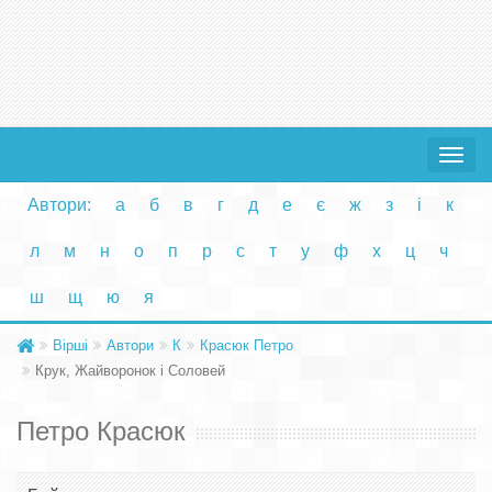
Toggle
navigat
Автори:
а
б
в
г
д
е
є
ж
з
і
к
л
м
н
о
п
р
с
т
у
ф
х
ц
ч
ш
щ
ю
я
Вірші
Автори
К
Красюк Петро
Крук, Жайворонок і Соловей
Петро Красюк