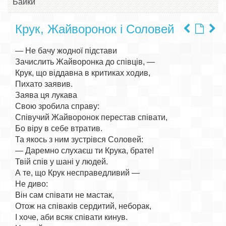
Байки
Крук, Жайворонок і Соловей
— Не бачу жодної підстави

Зачислить Жайворонка до співців, —

Крук, що віддавна в критиках ходив,

Пихато заявив.

Заява ця лукава

Свою зробила справу:

Співучий Жайворонок перестав співати,

Бо віру в себе втратив.

Та якось з ним зустрівся Соловей:

— Даремно слухаєш ти Крука, брате!

Твій спів у шані у людей.

А те, що Крук несправедливий —

Не диво:

Він сам співати не мастак,

Отож на співаків сердитий, неборак,

І хоче, аби всяк співати кинув.
