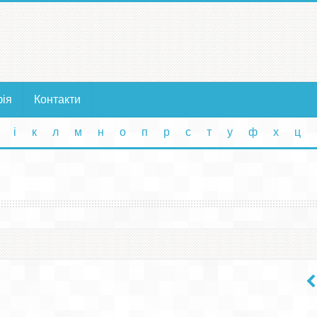
фія
Контакти
і
к
л
м
н
о
п
р
с
т
у
ф
х
ц