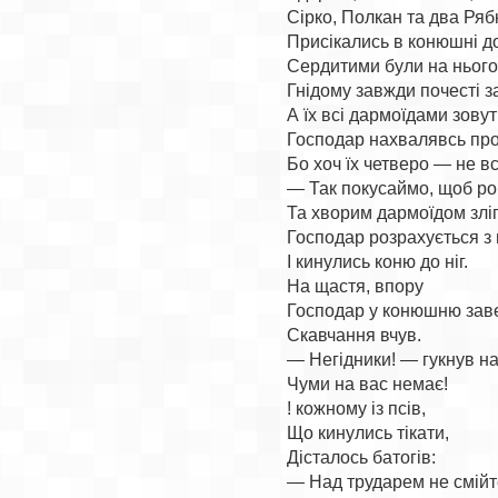
Сірко, Полкан та два Рябк
Присікались в конюшні до 
Сердитими були на нього:
Гнідому завжди почесті за
А їх всі дармоїдами зовуть
Господар нахвалявсь прог
Бо хоч їх четверо — не вс
— Так покусаймо, щоб роб
Та хворим дармоїдом зліг:
Господар розрахується з 
І кинулись коню до ніг.

На щастя, впору

Господар у конюшню зав
Скавчання вчув.

— Негідники! — гукнув на
Чуми на вас немає!

! кожному із псів,

Що кинулись тікати,

Дісталось батогів:
