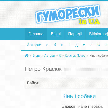
Головна
Вірші
Пародії
Бібліогра
Автори:
а
б
в
г
д
е
є
ж
з
Вірші
Автори
К
Красюк Петро
Кінь і собаки
Петро Красюк
Байки
Кінь і собаки
Здорові, наче ті вовки,
