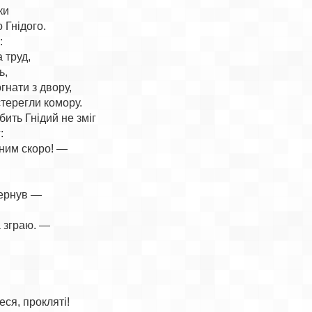
и

Гнідого.



 труд,

,

нати з двору,

терегли комору.

ить Гнідий не зміг



ним скоро! —

ернув —

 зграю. —
