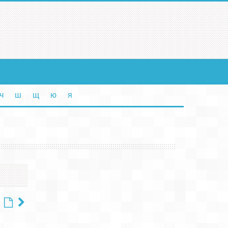
ч
ш
щ
ю
я