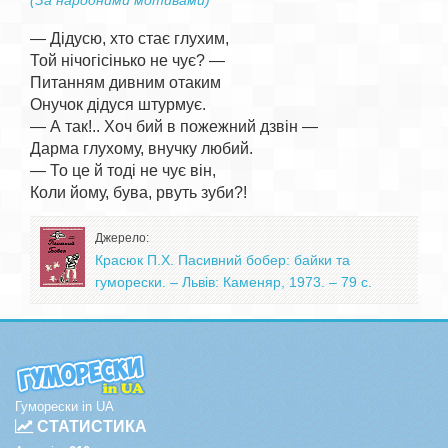
(За народними мотивами)
— Дідусю, хто стає глухим,

Той нічогісінько не чує? —

Питанням дивним отаким

Онучок дідуся штурмує.

— А так!.. Хоч бий в пожежний дзвін —

Дарма глухому, внучку любий.

— То це й тоді не чує він,

Джерело:
Красюк П.Х. Пасивний бобер: байки та
гуморески. – Львів: Каменяр, 1973. – 79 с.
Гуморески in UA
СТАТИСТИКА