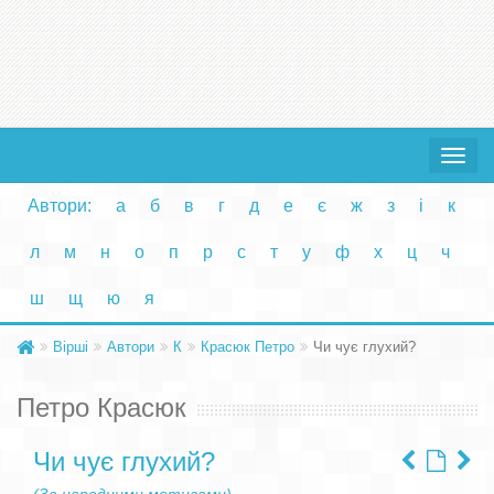
Toggle
navigat
Автори:
а
б
в
г
д
е
є
ж
з
і
к
л
м
н
о
п
р
с
т
у
ф
х
ц
ч
ш
щ
ю
я
Вірші
Автори
К
Красюк Петро
Чи чує глухий?
Петро Красюк
Чи чує глухий?