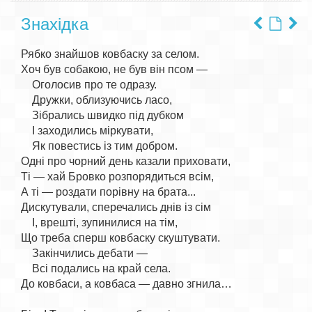
Знахідка
Рябко знайшов ковбаску за селом.

Хоч був собакою, не був він псом —

    Оголосив про те одразу.

    Дружки, облизуючись ласо,

    Зібрались швидко під дубком

    І заходились міркувати,

    Як повестись із тим добром.

Одні про чорний день казали приховати,

Ті — хай Бровко розпорядиться всім,

А ті — роздати порівну на брата...

Дискутували, сперечались днів із сім

    І, врешті, зупинилися на тім,

Що треба сперш ковбаску скуштувати.

    Закінчились дебати —

    Всі подались на край села.

До ковбаси, а ковбаса — давно згнила…
