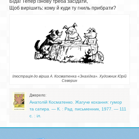
Біда! Тепер ізнову треба засідати,

Ілюстрація до вірша А. Косматенка «Знахідка». Художник Юрій
Северин
Джерело:
Анатолій Косматенко. Жагуче кохання: гумор
та сатира. — К. : Рад. письменник, 1977. — 111
с. : іл.