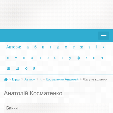
Toggle
navigat
Автори:
а
б
в
г
д
е
є
ж
з
і
к
л
м
н
о
п
р
с
т
у
ф
х
ц
ч
ш
щ
ю
я
Вірші
Автори
К
Косматенко Анатолій
Жагуче кохання
Анатолій Косматенко
Байки