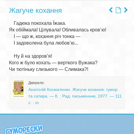
Жагуче кохання
    Гадюка покохала Їжака.

Як обіймала! Цілувала! Обливалась кров’ю!

    І — що ж, кохання річ тонка —

    І задоволена була любов’ю...

    Ну й на здоров’я!

Кого ж було кохать — верткого Вужака?

Джерело:
Анатолій Косматенко. Жагуче кохання: гумор
та сатира. — К. : Рад. письменник, 1977. — 111
с. : іл.