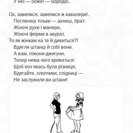
    У неї — боже! — борода!..

Ох, завелися, завелися ж кавалери!..

    Поглянеш тільки — ахнеш, брат:

    Жіночі рухи і манери,

    Жіночі форми в акурат.

То як жінкам на те й дивиться?!

    Вдягли штанці й собі вони.

    А вам, піжони-джигуни,

    Тепер нема чого кривиться:

    Щоб хоч якась була різниця,

    Вдягайте, хлопчики, спідниці —
