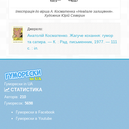
Ілюстрація до вірша А. Косматенка «Невдале залицяння».
Художник Юрій Северин
Джерело:
Анатолій Косматенко. Жагуче кохання: гумор
та сатира. — К. : Рад. письменник, 1977. — 111
с. : іл.
Гуморески in UA
СТАТИСТИКА
Авторів:
210
Гуморесок:
5698
Гуморески в Facebook
Гуморески в Youtube