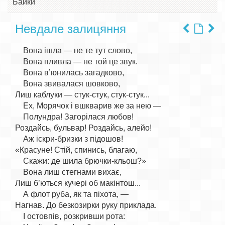
Байки
Невдале залицяння
    Вона ішла — не те тут слово,

    Вона пливла — не той це звук.

    Вона в’юнилась загадково,

    Вона звивалася шовково,

Лиш каблуки — стук-стук, стук-стук...

    Ех, Морячок і вшкварив же за нею —

    Полундра! Загорілася любов!

Роздайсь, бульвар! Роздайсь, алейо!

    Аж іскри-бризки з підошов!

«Красуне! Стій, спинись, благаю,

    Скажи: де шила брючки-кльош?»

    Вона лиш стегнами вихає,

Лиш б’ються кучері об макінтош...

    А флот руба, як та піхота, —

Нагнав. До безкозирки руку приклада.

    І остовпів, розкривши рота:
