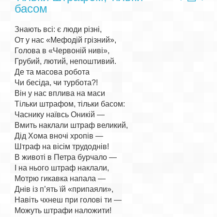
басом
Знають всі: є люди різні,

От у нас «Мефодій грізний»,

Голова в «Червоній ниві»,

Грубий, лютий, непоштивий.

Де та масова робота

Чи бесіда, чи турбота?!

Він у нас вплива на маси

Тільки штрафом, тільки басом:

Часнику наївсь Оникій —

Вмить наклали штраф великий,

Дід Хома вночі хропів —

Штраф на вісім трудоднів!

В животі в Петра бурчало —

І на нього штраф наклали,

Мотрю гикавка напала —

Днів із п’ять їй «припаяли»,

Навіть чхнеш при голові ти —

Можуть штрафи наложити!
