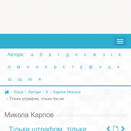
Toggle
navigat
Автори:
а
б
в
г
д
е
є
ж
з
і
к
л
м
н
о
п
р
с
т
у
ф
х
ц
ч
ш
щ
ю
я
Вірші
Автори
К
Карпов Микола
Тільки штрафом, тільки басом
Микола Карпов
Тільки штрафом, тільки