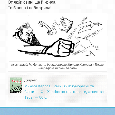
От якби свині ще й крила,

Ілюстрація М. Литвина до гуморески Миколи Карпова «Тільки
штрафом, тільки басом»
Джерело:
Микола Карпов. І сміх і гнів: гуморески та
байки. — Х. : Харківське книжкове видавництво,
1962. — 80 с.