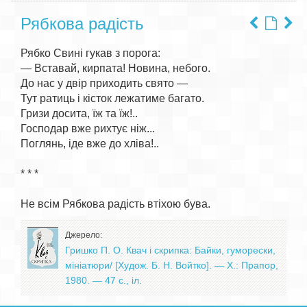
Рябкова радість
Рябко Свині гукав з порога:

— Вставай, кирпата! Новина, небого.

До нас у двір приходить свято —

Тут ратиць і кісток лежатиме багато.

Гризи досита, їж та їж!..

Господар вже рихтує ніж...

Поглянь, іде вже до хліва!..

* * *

Джерело:
Гришко П. О. Квач і скрипка: Байки, гуморески,
мініатюри/ [Худож. Б. Н. Войтко]. — X.: Прапор,
1980. — 47 с., іл.