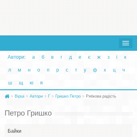
Toggle
navigat
Автори:
а
б
в
г
д
е
є
ж
з
і
к
л
м
н
о
п
р
с
т
у
ф
х
ц
ч
ш
щ
ю
я
Вірші
Автори
Г
Гришко Петро
Рябкова радість
Петро Гришко
Байки