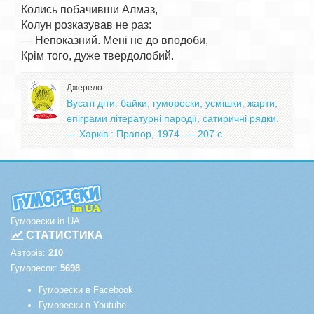
Колись побачивши Алмаз,

Колун розказував не раз:

— Непоказний. Мені не до вподоби,

Джерело:
Вусаті діти: байки, гуморески, усмішки, жарти,
епіграми літературні пародії, сатиричні рядки.
— Харків : Прапор, 1974. — 207 с.
Гуморески in UA
СТАТИСТИКА
Авторів:
210
Гуморесок:
5698
Гуморески в Facebook
Гуморески в Youtube