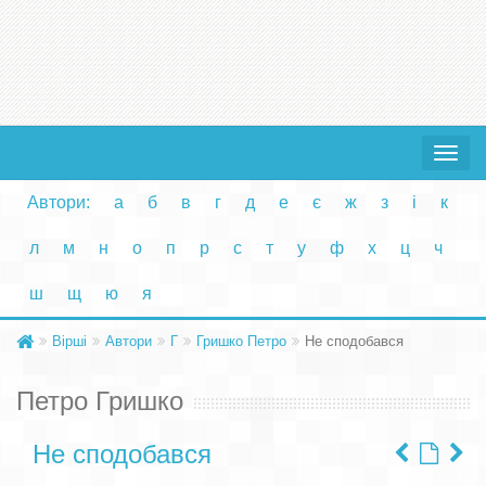
Toggle
navigat
Автори:
а
б
в
г
д
е
є
ж
з
і
к
л
м
н
о
п
р
с
т
у
ф
х
ц
ч
ш
щ
ю
я
Вірші
Автори
Г
Гришко Петро
Не сподобався
Петро Гришко
Не сподобався