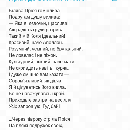
Білява Пріся гомінлива

Подругам душу вилива:

— Яка я, дєвочки, щаслива!

Аж радість груди розрива:

Такий мій Коля ідеальний!

Красивий, наче Аполлон.

Розумний, чемний, не брутальний,

Не ловелас і не піжон.

Культурний, ніжний, наче мати,

Не скривдить навіть і курча.

І дуже смішно вам казати —

Сором’язливий, як дівча.

Я й цілуватись його вчила,

Бо не наважувавсь і край.

Приходьте завтра на весілля.

Усіх запрошую. Гуд бай!

...Через півроку стріла Пріся

На пляжі подружок своїх,
