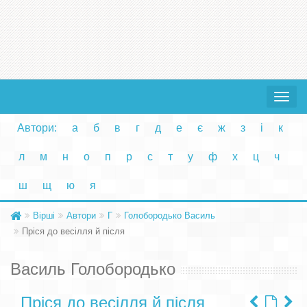
Toggle
navigat
Автори:
а
б
в
г
д
е
є
ж
з
і
к
л
м
н
о
п
р
с
т
у
ф
х
ц
ч
ш
щ
ю
я
Вірші
Автори
Г
Голобородько Василь
Пріся до весілля й після
Василь Голобородько
Пріся до весілля й після