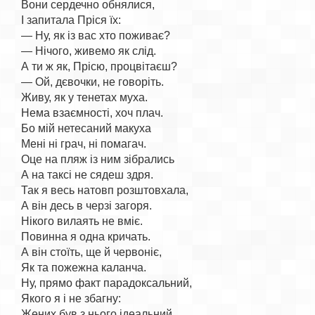
Вони сердечно обнялися,

І запитала Пріся їх:

— Ну, як із вас хто поживає?

— Нічого, живемо як слід.

А ти ж як, Прісю, процвітаєш?

— Ой, дєвочки, не говоріть.

Живу, як у тенетах муха.

Нема взаємності, хоч плач.

Бо мій нетесаний макуха

Мені ні грач, ні помагач.

Оце на пляж із ним зібрались

А на таксі не сядеш здря.

Так я весь натовп розштовхала,

А він десь в черзі загоря.

Нікого вилаять не вміє.

Повинна я одна кричать.

А він стоїть, ще й червоніє,

Як та пожежна каланча.

Ну, прямо факт парадоксальний,

Якого я і не збагну:

Жених був з нього ідеальний,
