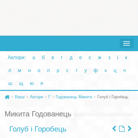
Toggle
navigat
Автори:
а
б
в
г
д
е
є
ж
з
і
к
л
м
н
о
п
р
с
т
у
ф
х
ц
ч
ш
щ
ю
я
Вірші
Автори
Г
Годованець Микита
Голуб і Горобець
Микита Годованець
Голуб і Горобець