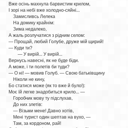
Вже осінь махнула барвистим крилом,

І зорі на небі вже холодно-сяйні...

    Замисливсь Лелека

    На домику крайнім:

    Зима недалеко,

А жаль розлучатися з рідним селом:

— Прощай, любий Голубе, друже мій щирий!

— Куди ти?

        — У вирій... У вирій...

Вернусь навесні, як не буде біди.

А може, і ти полетів би туди?

— О ні! — мовив Голуб. — Свою батьківщину

    Ніколи не кину,

Бо статися може (як то вже й було!):

Моє їй легке знадобиться крило... —

    Горобчик мову ту підслухав,

    До них злетів:

    — Візьми мене! Давно хотів,

    Мені турист один шептав на вухо, —

    Там, за кордоном, рай!
