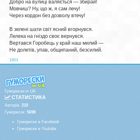
Добро на вулиці валяється — збирай!

Мовчиш? Ну, що ж, я сам лечу!

Через кордон без дозволу втечу!

В зелені шати світ ясний вгорнувся.

Лелека на гніздо своє вернувся.

Вертався Горобець у край наш милий —

1953
Гуморески in UA
СТАТИСТИКА
Авторів:
210
Гуморесок:
5698
Гуморески в Facebook
Гуморески в Youtube