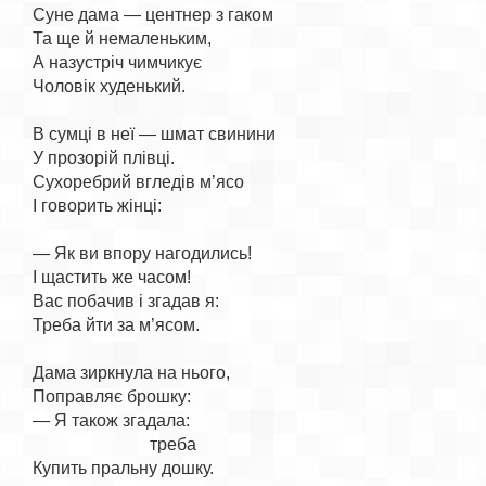
Суне дама — центнер з гаком

Та ще й немаленьким,

А назустріч чимчикує

Чоловік худенький.

В сумці в неї — шмат свинини

У прозорій плівці.

Сухоребрий вгледів м’ясо

І говорить жінці:

— Як ви впору нагодились!

І щастить же часом!

Вас побачив і згадав я:

Треба йти за м’ясом.

Дама зиркнула на нього,

Поправляє брошку:

— Я також згадала:

                           треба
